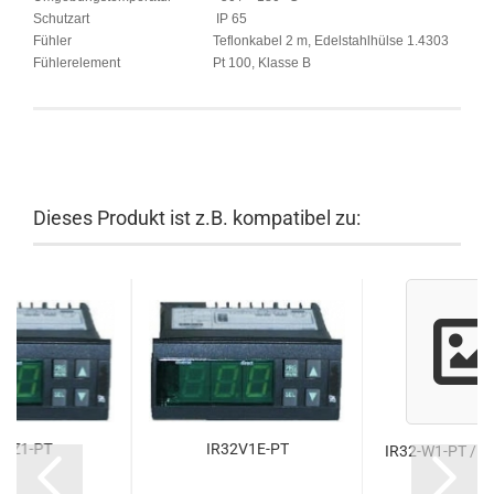
Schutzart
IP 65
Fühler
Teflonkabel 2 m, Edelstahlhülse 1.4303
Fühlerelement
Pt 100, Klasse B
Dieses Produkt ist z.B. kompatibel zu:
32Z1-PT
IR32V1E-PT
IR32-W1-PT / 