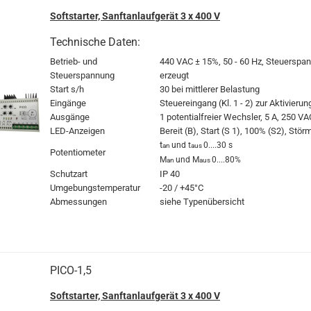
Softstarter, Sanftanlaufgerät 3 x 400 V
Technische Daten:
Betrieb- und
440 VAC
± 15%, 50 - 60 Hz, Steuerspan
Steuerspannung
erzeugt
Start s/h
30 bei mittlerer Belastung
Eingänge
Steuereingang (Kl. 1 - 2) zur Aktivierun
Ausgänge
1 potentialfreier Wechsler, 5 A, 250 VA
LED-Anzeigen
Bereit (B), Start (S 1), 100% (S2), Stö
t
und t
0....30 s
an
aus
Potentiometer
M
und M
0....80%
an
aus
Schutzart
IP 40
Umgebungstemperatur
-20 / +45°C
Abmessungen
siehe Typenübersicht
PICO-1,5
Softstarter, Sanftanlaufgerät 3 x 400 V