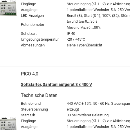
Eingänge
Steuereingang (Kl. 1 - 2) zur Aktivierun
Ausgänge
1 potentialfreier Wechsler, 5 A, 250 VA
LED-Anzeigen
Bereit (B), Start (S 1), 100% (S2), Stö
t
und t
0....30 s
an
aus
Potentiometer
M
und M
0....80%
an
aus
Schutzart
IP 40
Umgebungstemperatur
-20 / +45°C
Abmessungen
siehe Typenübersicht
PICO-4,0
Softstarter, Sanftanlaufgerät 3 x 400 V
Technische Daten:
Betrieb- und
440 VAC
± 15%, 50 - 60 Hz, Steuerspan
Steuerspannung
erzeugt
Start s/h
30 bei mittlerer Belastung
Eingänge
Steuereingang (Kl. 1 - 2) zur Aktivierun
Ausgänge
1 potentialfreier Wechsler, 5 A, 250 VA