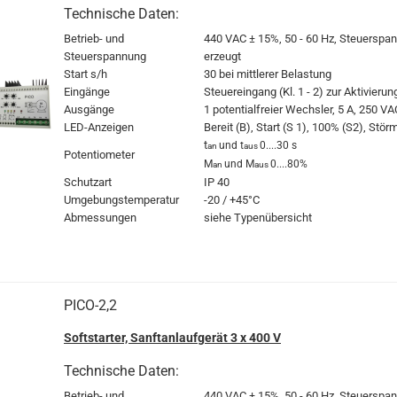
Technische Daten:
Betrieb- und
440 VAC
± 15%, 50 - 60 Hz, Steuerspan
Steuerspannung
erzeugt
Start s/h
30 bei mittlerer Belastung
Eingänge
Steuereingang (Kl. 1 - 2) zur Aktivierun
Ausgänge
1 potentialfreier Wechsler, 5 A, 250 VA
LED-Anzeigen
Bereit (B), Start (S 1), 100% (S2), Stö
t
und t
0....30 s
an
aus
Potentiometer
M
und M
0....80%
an
aus
Schutzart
IP 40
Umgebungstemperatur
-20 / +45°C
Abmessungen
siehe Typenübersicht
PICO-2,2
Softstarter, Sanftanlaufgerät 3 x 400 V
Technische Daten:
Betrieb- und
440 VAC
± 15%, 50 - 60 Hz, Steuerspan