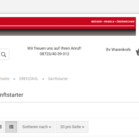
Sprache auswählen
Wir freuen uns auf Ihren Anruf!
Ihr Warenkorb
08723/40 39 012
»
»
tseite
DREHZAHL
Sanftstarter
nftstarter
Konto erstellen
Passwort vergess
Sortieren nach
20 pro Seite