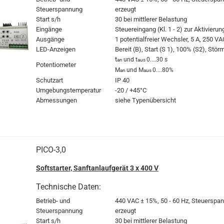
Steuerspannung
erzeugt
Start s/h
30 bei mittlerer Belastung
Eingänge
Steuereingang (Kl. 1 - 2) zur Aktivierun
Ausgänge
1 potentialfreier Wechsler, 5 A, 250 VA
LED-Anzeigen
Bereit (B), Start (S 1), 100% (S2), Stö
t
und t
0....30 s
an
aus
Potentiometer
M
und M
0....80%
an
aus
Schutzart
IP 40
Umgebungstemperatur
-20 / +45°C
Abmessungen
siehe Typenübersicht
PICO-3,0
Softstarter, Sanftanlaufgerät 3 x 400 V
Technische Daten:
Betrieb- und
440 VAC
± 15%, 50 - 60 Hz, Steuerspan
Steuerspannung
erzeugt
Start s/h
30 bei mittlerer Belastung