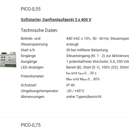
PICO-0,55
Softstarter, Sanftanlaufgerät 3 x 400 V
Technische Daten:
Betrieb- und
440 VAC
± 15%, 50 - 60 Hz, Steuerspan
Steuerspannung
erzeugt
Start s/h
30 bei mittlerer Belastung
Eingänge
Steuereingang (Kl. 1 - 2) zur Aktivierun
Ausgänge
1 potentialfreier Wechsler, 5 A, 250 VA
LED-Anzeigen
Bereit (B), Start (S 1), 100% (S2), Stö
t
und t
0....30 s
an
aus
Potentiometer
M
und M
0....80%
an
aus
Schutzart
IP 40
Umgebungstemperatur
-20 / +45°C
Abmessungen
siehe Typenübersicht
PICO-0,75