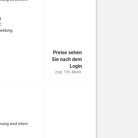
g
C
rmeldung
Preise sehen
Sie nach dem
Login
zzgl. 19% MwSt.
nung wird intern