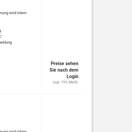
nung wird intern
g
C
rmeldung
Preise sehen
Sie nach dem
Login
zzgl. 19% MwSt.
nung wird intern