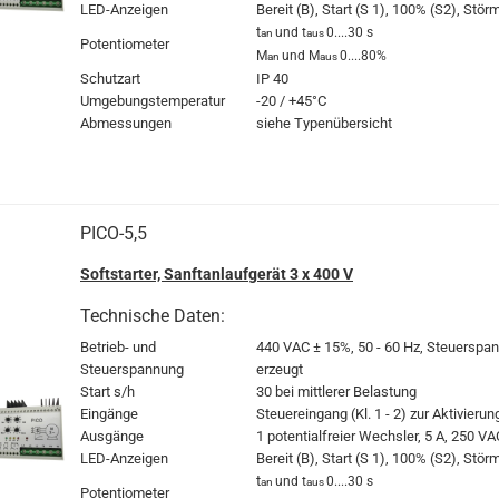
LED-Anzeigen
Bereit (B), Start (S 1), 100% (S2), Stö
t
und t
0....30 s
an
aus
Potentiometer
M
und M
0....80%
an
aus
Schutzart
IP 40
Umgebungstemperatur
-20 / +45°C
Abmessungen
siehe Typenübersicht
PICO-5,5
Softstarter, Sanftanlaufgerät 3 x 400 V
Technische Daten:
Betrieb- und
440 VAC
± 15%, 50 - 60 Hz, Steuerspan
Steuerspannung
erzeugt
Start s/h
30 bei mittlerer Belastung
Eingänge
Steuereingang (Kl. 1 - 2) zur Aktivierun
Ausgänge
1 potentialfreier Wechsler, 5 A, 250 VA
LED-Anzeigen
Bereit (B), Start (S 1), 100% (S2), Stö
t
und t
0....30 s
an
aus
Potentiometer