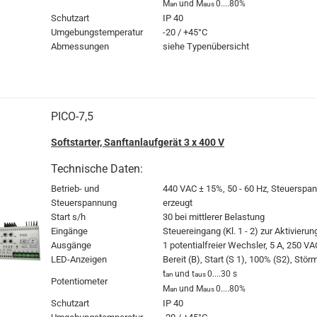
M
und M
0....80%
an
aus
Schutzart
IP 40
Umgebungstemperatur
-20 / +45°C
Abmessungen
siehe Typenübersicht
PICO-7,5
Softstarter, Sanftanlaufgerät 3 x 400 V
Technische Daten:
Betrieb- und
440 VAC
± 15%, 50 - 60 Hz, Steuerspan
Steuerspannung
erzeugt
Start s/h
30 bei mittlerer Belastung
Eingänge
Steuereingang (Kl. 1 - 2) zur Aktivierun
Ausgänge
1 potentialfreier Wechsler, 5 A, 250 VA
LED-Anzeigen
Bereit (B), Start (S 1), 100% (S2), Stö
t
und t
0....30 s
an
aus
Potentiometer
M
und M
0....80%
an
aus
Schutzart
IP 40