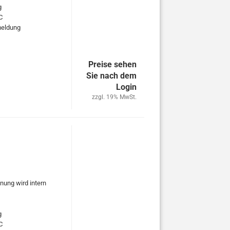
g
C
rmeldung
Preise sehen
Sie nach dem
Login
zzgl. 19% MwSt.
nung wird intern
g
C