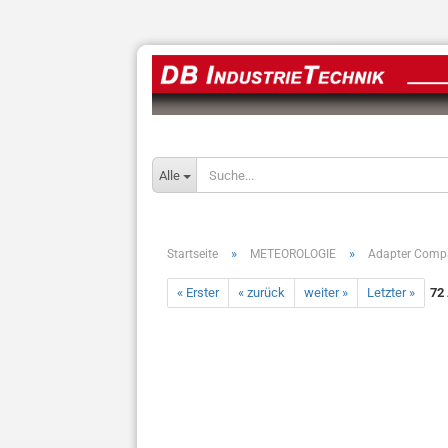
Alle
»
»
Startseite
METEOROLOGIE
Adapter Comp
« Erster
« zurück
weiter »
Letzter »
72