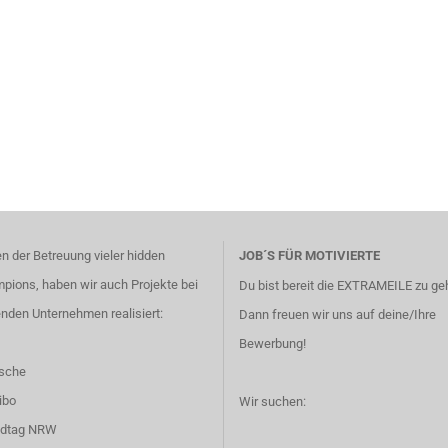
n der Betreuung vieler hidden
JOB´S FÜR MOTIVIERTE
pions, haben wir auch Projekte bei
Du bist bereit die EXTRAMEILE zu g
enden Unternehmen realisiert:
Dann freuen wir uns auf deine/Ihre
Bewerbung!
rsche
ibo
Wir suchen:
ndtag NRW