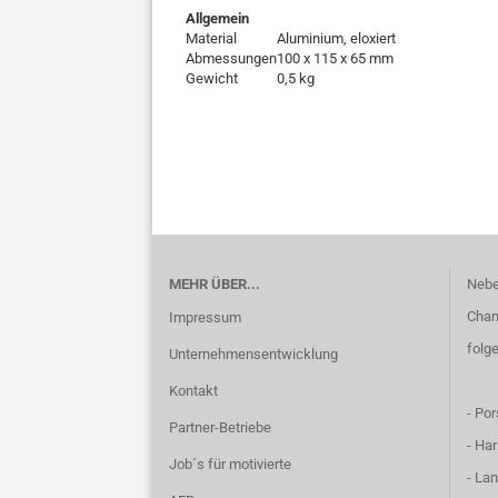
Allgemein
Material
Aluminium, eloxiert
Abmessungen
100 x 115 x 65 mm
Gewicht
0,5 kg
MEHR ÜBER...
Nebe
Cham
Impressum
folg
Unternehmensentwicklung
Kontakt
- Po
Partner-Betriebe
- Har
Job´s für motivierte
- La